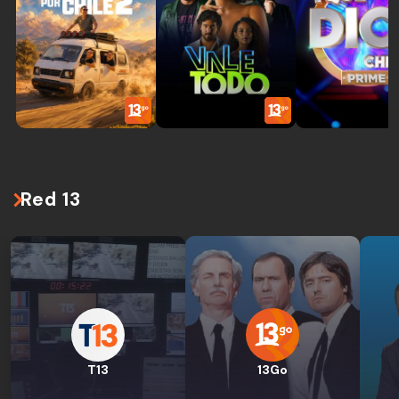
Red 13
T13
13Go