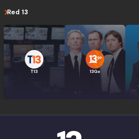
Red 13
T13
13Go