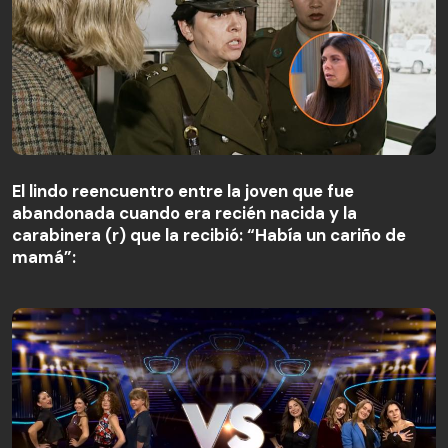
El lindo reencuentro entre la joven que fue
abandonada cuando era recién nacida y la
El lindo reencuentro entre la joven que fue
carabinera (r) que la recibió: “Había un cariño de
abandonada cuando era recién nacida y la
mamá”:
carabinera (r) que la recibió: “Había un cariño de
mamá”: