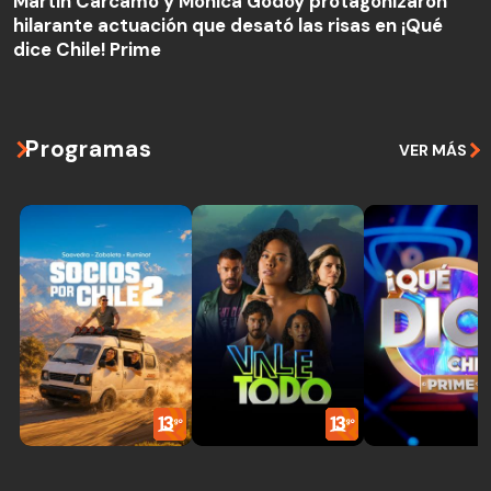
Martín Cárcamo y Mónica Godoy protagonizaron
dice Chile! Prime
hilarante actuación que desató las risas en ¡Qué
dice Chile! Prime
Programas
VER MÁS