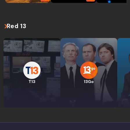
Red 13
T13
13Go