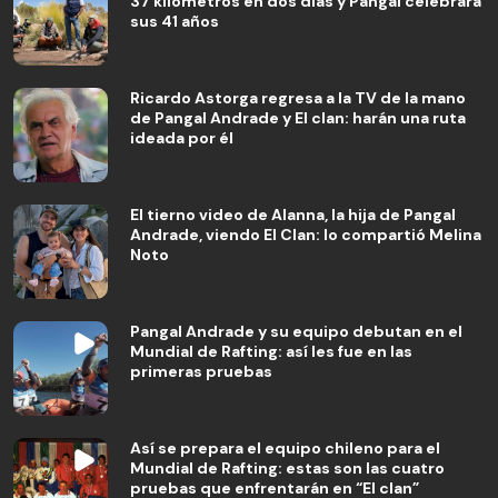
37 kilómetros en dos días y Pangal celebrará
sus 41 años
Ricardo Astorga regresa a la TV de la mano
de Pangal Andrade y El clan: harán una ruta
ideada por él
El tierno video de Alanna, la hija de Pangal
Andrade, viendo El Clan: lo compartió Melina
Noto
Pangal Andrade y su equipo debutan en el
Mundial de Rafting: así les fue en las
primeras pruebas
Así se prepara el equipo chileno para el
Mundial de Rafting: estas son las cuatro
pruebas que enfrentarán en “El clan”