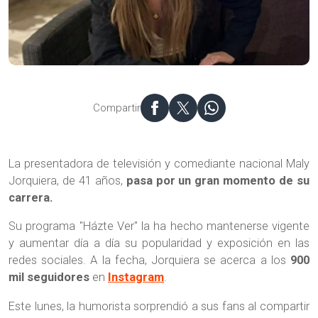
Compartir
La presentadora de televisión y comediante nacional Maly
Jorquiera, de 41 años,
pasa por un gran momento de su
carrera.
Su programa "Házte Ver" la ha hecho mantenerse vigente
y aumentar día a día su popularidad y exposición en las
redes sociales. A la fecha, Jorquiera se acerca a los
900
mil seguidores
en
Instagram
.
Este lunes, la humorista sorprendió a sus fans al compartir