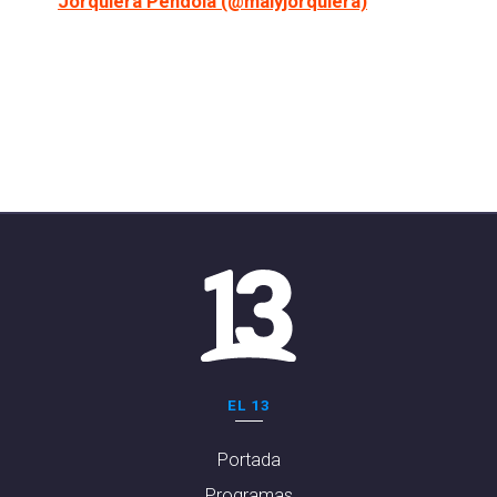
Jorquiera Péndola (@malyjorquiera)
EL 13
Portada
Programas