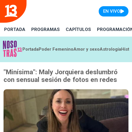
EN VIVO
PORTADA
PROGRAMAS
CAPÍTULOS
PROGRAMACIÓ
Portada
Poder Femenino
Amor y sexo
Astrología
Histo
"Minísima": Maly Jorquiera deslumbró
con sensual sesión de fotos en redes