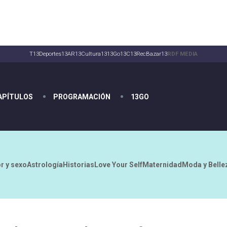
T13
Deportes13
AR13
Cultura13
13Go
13C
13Rec
Bazar13
RDF MEDIA
APÍTULOS
PROGRAMACIÓN
13GO
r y sexo
Astrología
Historias
Love Your Self
Maternidad
Moda y Belle