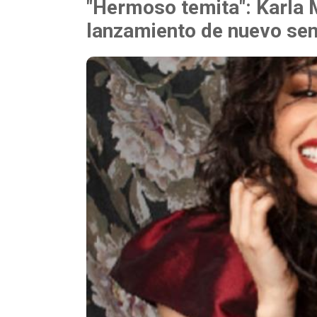
"Hermoso temita": Karla 
lanzamiento de nuevo sen