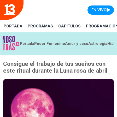
EN VIVO
PORTADA
PROGRAMAS
CAPÍTULOS
PROGRAMACIÓ
Portada
Poder Femenino
Amor y sexo
Astrología
Histo
Consigue el trabajo de tus sueños con
este ritual durante la Luna rosa de abril