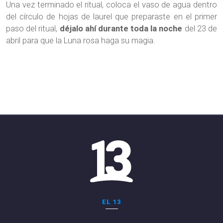
Una vez terminado el ritual, coloca el vaso de agua dentro
del círculo de hojas de laurel que preparaste en el primer
paso del ritual,
déjalo ahí durante toda la noche
del 23 de
abril para que la Luna rosa haga su magia.
EL 13