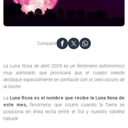
Luna rosa
Compartir
La Luna Rosa de abril 2024 es un fenómeno astronómico
muy admirado que provocará que el cuerpo celeste
destaque especialmente en contraste con el cielo oscuro de
la noche.
La
Luna Rosa es el nombre que recibe la Luna llena de
este mes,
fenómeno que ocurre cuando la Tierra se
posiciona en línea recta entre el Sol y nuestro satélite
natural.