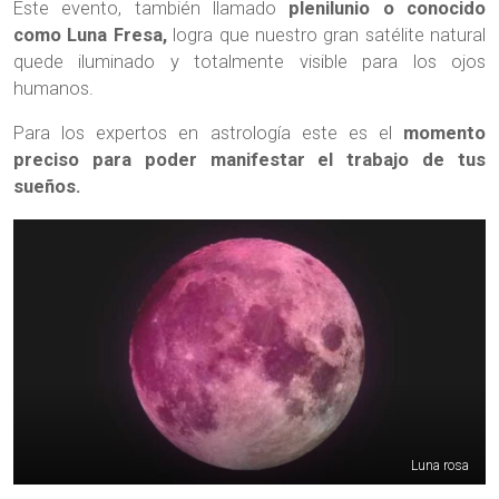
Este evento, también llamado
plenilunio o conocido
como Luna Fresa,
logra que nuestro gran satélite natural
quede iluminado y totalmente visible para los ojos
humanos.
Para los expertos en astrología este es el
momento
preciso para poder manifestar el trabajo de tus
sueños.
Luna rosa