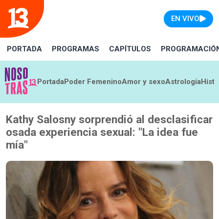
EN VIVO
PORTADA
PROGRAMAS
CAPÍTULOS
PROGRAMACIÓ
Portada
Poder Femenino
Amor y sexo
Astrología
Histo
Kathy Salosny sorprendió al desclasificar
osada experiencia sexual: "La idea fue
mía"