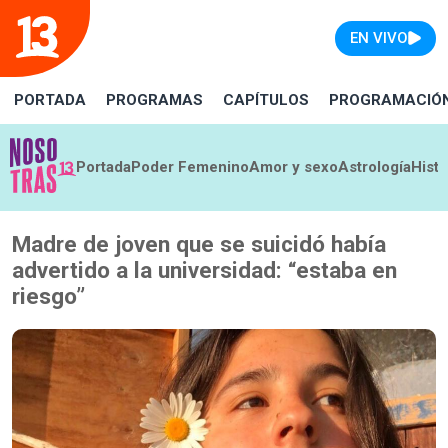
EN VIVO
PORTADA
PROGRAMAS
CAPÍTULOS
PROGRAMACIÓ
Portada
Poder Femenino
Amor y sexo
Astrología
Histo
Madre de joven que se suicidó había
advertido a la universidad: “estaba en
riesgo”