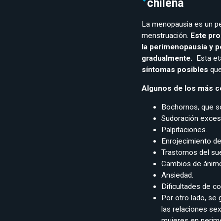
chilena
La menopausia es un per
menstruación.
Este pro
la perimenopausia y 
gradualmente.
Esta et
síntomas posibles
que
Algunos de los más 
Bochornos, que so
Sudoración excesi
Palpitaciones.
Enrojecimiento de 
Trastornos del s
Cambios de ánimo (
Ansiedad.
Dificultades de c
Por otro lado, se
las relaciones se
mujeres en perim