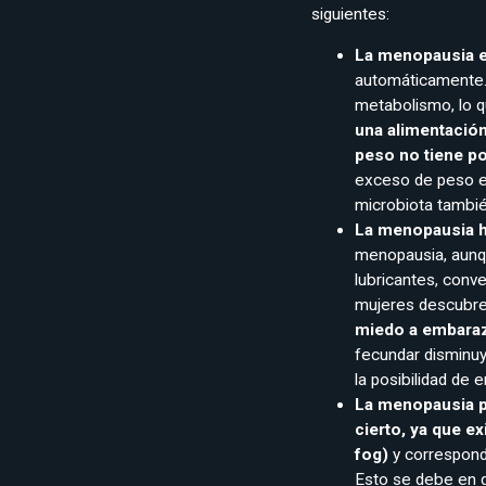
siguientes:
La menopausia 
automáticamente. 
metabolismo, lo q
una alimentación
peso no tiene p
exceso de peso es
microbiota también
La menopausia ha
menopausia, aunq
lubricantes, conv
mujeres descubre
miedo a embaraz
fecundar disminuy
la posibilidad de
La menopausia pu
cierto, ya que 
fog)
y correspond
Esto se debe en g