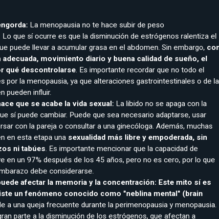
engorda:
La menopausia no te hace subir de peso
Lo que sí ocurre es que la disminución de estrógenos ralentiza el
ue puede llevar a acumular grasa en el abdomen. Sin embargo,
co
 adecuada, movimiento diario y buena calidad de sueño, el
or qué descontrolarse
. Es importante recordar que no todo el
 por la menopausia, ya que alteraciones gastrointestinales o de la
 pueden influir.
ce que se acabe la vida sexual:
La libido no se apaga con la
ue sí puede cambiar. Puede que sea necesario adaptarse, usar
ersar con la pareja o consultar a una ginecóloga. Además, muchas
n en esta etapa una
sexualidad más libre y empoderada, sin
os ni tabúes
. Es importante mencionar que la capacidad de
e en un 97% después de los 45 años, pero no es cero, por lo que
 embarazo debe considerarse.
ede afectar la memoria y la concentración: Este mito sí es
existe un fenómeno conocido como "n
eblina mental" (brain
e a una queja frecuente durante la perimenopausia y menopausia.
ran parte a la disminución de los estrógenos, que afectan a