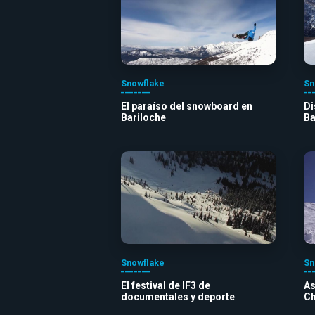
Snowflake
Sn
El paraíso del snowboard en
Di
Bariloche
Ba
Snowflake
Sn
El festival de IF3 de
As
documentales y deporte
Ch