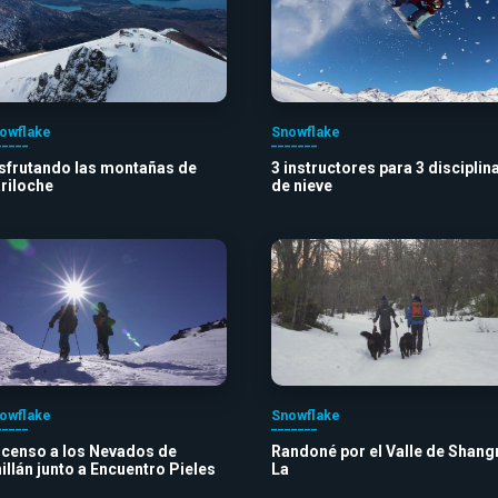
owflake
Snowflake
sfrutando las montañas de
3 instructores para 3 disciplin
riloche
de nieve
owflake
Snowflake
censo a los Nevados de
Randoné por el Valle de Shangr
illán junto a Encuentro Pieles
La