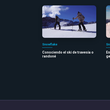
Snowflake
Sn
Conociendo el ski de travesía o
En
randoné
ge