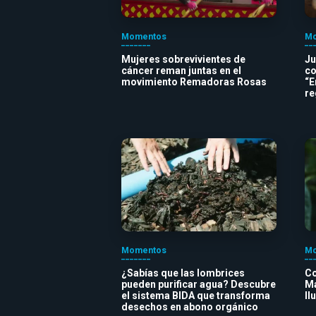
Momentos
Mo
Mujeres sobrevivientes de
Ju
cáncer reman juntas en el
co
movimiento Remadoras Rosas
“E
re
Momentos
Mo
¿Sabías que las lombrices
Co
pueden purificar agua? Descubre
Ma
el sistema BIDA que transforma
ll
desechos en abono orgánico