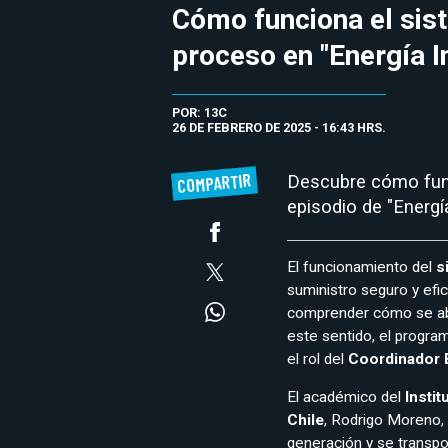
Cómo funciona el sist
proceso en "Energía I
POR: 13C
26 DE FEBRERO DE 2025 - 16:43 HRS.
COMPARTIR
Descubre cómo func
episodio de "Energía
El funcionamiento del
si
suministro seguro y efi
comprender cómo se aba
este sentido, el progr
el rol del
Coordinador E
El académico del
Instit
Chile
, Rodrigo Moreno, 
generación y se transpo