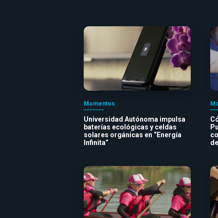
Momentos
Mo
Universidad Autónoma impulsa
Có
baterías ecológicas y celdas
Pu
solares orgánicas en “Energía
co
Infinita”
de