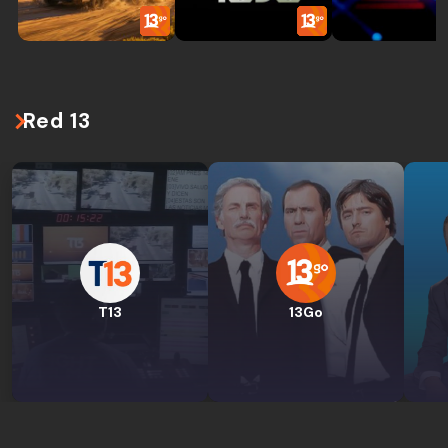
Red 13
T13
13Go