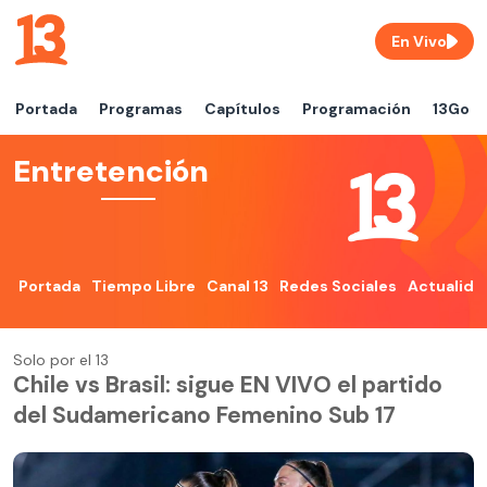
En Vivo
Portada
Programas
Capítulos
Programación
13Go
Entretención
Portada
Tiempo Libre
Canal 13
Redes Sociales
Actualida
Solo por el 13
Chile vs Brasil: sigue EN VIVO el partido
del Sudamericano Femenino Sub 17