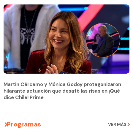
Martín Cárcamo y Mónica Godoy protagonizaron
hilarante actuación que desató las risas en ¡Qué
Martín Cárcamo y Mónica Godoy protagonizaron
dice Chile! Prime
hilarante actuación que desató las risas en ¡Qué
dice Chile! Prime
Programas
VER MÁS