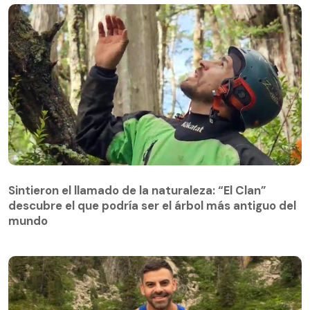
Sintieron el llamado de la naturaleza: “El Clan”
descubre el que podría ser el árbol más antiguo del
Sintieron el llamado de la naturaleza: “El Clan”
mundo
descubre el que podría ser el árbol más antiguo del
mundo