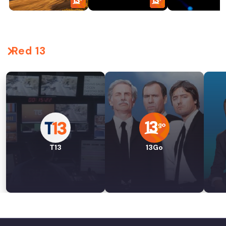
Red 13
T13
13Go