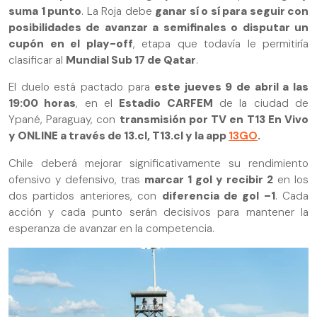
suma 1 punto
. La Roja debe
ganar sí o sí para seguir con
posibilidades de avanzar a semifinales o disputar un
cupón en el play-off
, etapa que todavía le permitiría
clasificar al
Mundial Sub 17 de Qatar
.
El duelo está pactado para
este jueves 9 de abril a las
19:00 horas
, en el
Estadio CARFEM
de la ciudad de
Ypané, Paraguay, con
transmisión por TV en T13 En Vivo
y ONLINE a través de 13.cl, T13.cl y la app
13GO
.
Chile deberá mejorar significativamente su rendimiento
ofensivo y defensivo, tras
marcar 1 gol y recibir 2
en los
dos partidos anteriores, con
diferencia de gol –1
. Cada
acción y cada punto serán decisivos para mantener la
esperanza de avanzar en la competencia.