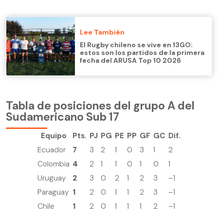
Lee También
El Rugby chileno se vive en 13GO:
estos son los partidos de la primera
fecha del ARUSA Top 10 2026
Tabla de posiciones del grupo A del
Sudamericano Sub 17
Equipo
Pts.
PJ
PG
PE
PP
GF
GC
Dif.
Ecuador
7
3
2
1
0
3
1
2
Colombia
4
2
1
1
0
1
0
1
Uruguay
2
3
0
2
1
2
3
–1
Paraguay
1
2
0
1
1
2
3
–1
Chile
1
2
0
1
1
1
2
–1