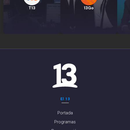
T13
13Go
El 13
Portada
Programas