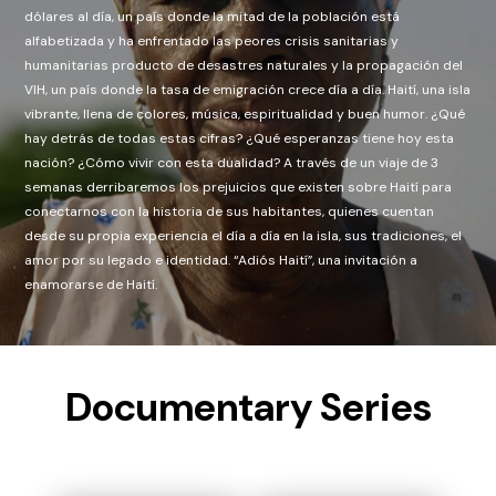
dólares al día, un país donde la mitad de la población está
alfabetizada y ha enfrentado las peores crisis sanitarias y
humanitarias producto de desastres naturales y la propagación del
VIH, un país donde la tasa de emigración crece día a día. Haití, una isla
vibrante, llena de colores, música, espiritualidad y buen humor. ¿Qué
hay detrás de todas estas cifras? ¿Qué esperanzas tiene hoy esta
nación? ¿Cómo vivir con esta dualidad? A través de un viaje de 3
semanas derribaremos los prejuicios que existen sobre Haití para
conectarnos con la historia de sus habitantes, quienes cuentan
desde su propia experiencia el día a día en la isla, sus tradiciones, el
amor por su legado e identidad. “Adiós Haití”, una invitación a
enamorarse de Haití.
Documentary Series