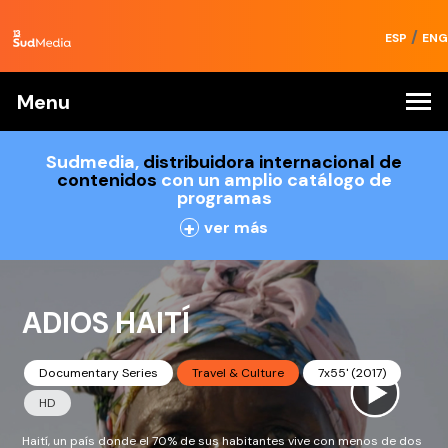
/
ESP
ENG
Menu
Sudmedia,
distribuidora internacional de
contenidos
con un amplio catálogo de
programas
+
ver más
ADIOS HAITÍ
Documentary Series
Travel & Culture
7x55' (2017)
HD
Haití, un país donde el 70% de sus habitantes vive con menos de dos