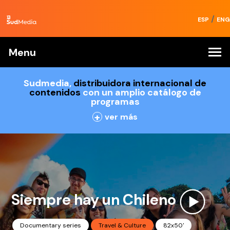
/
ESP
ENG
Menu
Sudmedia,
distribuidora internacional de
contenidos
con un amplio catálogo de
programas
+
ver más
Siempre hay un Chileno
Documentary series
Travel & Culture
82x50'