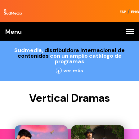
/
ESP
ENG
Menu
Sudmedia,
distribuidora internacional de
contenidos
con un amplio catálogo de
programas
+
ver más
Vertical Dramas