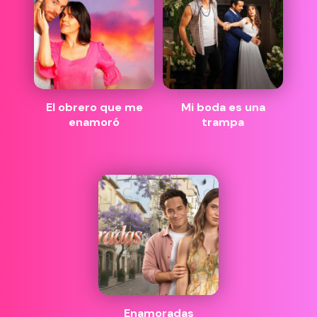
El obrero que me
Mi boda es una
enamoró
trampa
Enamoradas