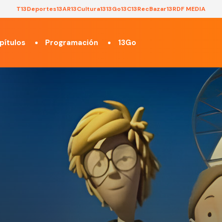
T13
Deportes13
AR13
Cultura13
13Go
13C
13Rec
Bazar13
RDF MEDIA
pítulos
Programación
13Go