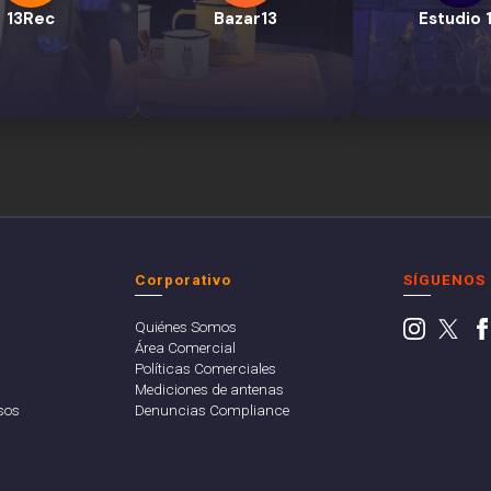
13Rec
Bazar13
Estudio 
Corporativo
SÍGUENOS
Quiénes Somos
Área Comercial
Políticas Comerciales
Mediciones de antenas
sos
Denuncias Compliance