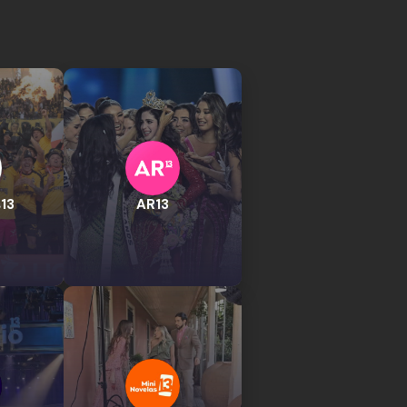
13
AR13