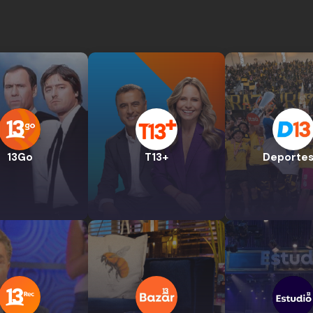
13Go
T13+
Deportes