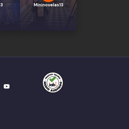
13
Mininovelas13