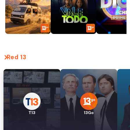
Red 13
T13
13Go