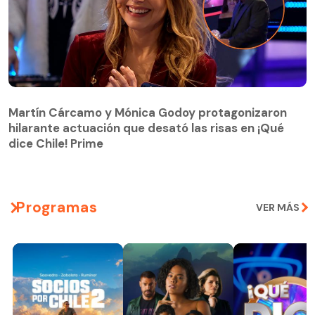
Martín Cárcamo y Mónica Godoy protagonizaron
hilarante actuación que desató las risas en ¡Qué
Martín Cárcamo y Mónica Godoy protagonizaron
dice Chile! Prime
hilarante actuación que desató las risas en ¡Qué
dice Chile! Prime
Programas
VER MÁS