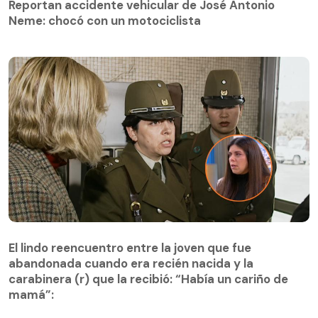
Reportan accidente vehicular de José Antonio
Neme: chocó con un motociclista
El lindo reencuentro entre la joven que fue
abandonada cuando era recién nacida y la
El lindo reencuentro entre la joven que fue
carabinera (r) que la recibió: “Había un cariño de
abandonada cuando era recién nacida y la
mamá”:
carabinera (r) que la recibió: “Había un cariño de
mamá”: