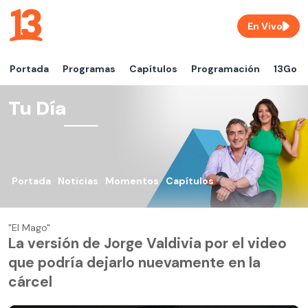
En Vivo
Portada
Programas
Capítulos
Programación
13Go
Tu Día
Portada
Noticias
Momentos
Capítulos
"El Mago"
La versión de Jorge Valdivia por el video
que podría dejarlo nuevamente en la
cárcel