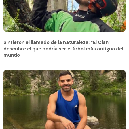
Sintieron el llamado de la naturaleza: “El Clan”
descubre el que podría ser el árbol más antiguo del
Sintieron el llamado de la naturaleza: “El Clan”
mundo
descubre el que podría ser el árbol más antiguo del
mundo