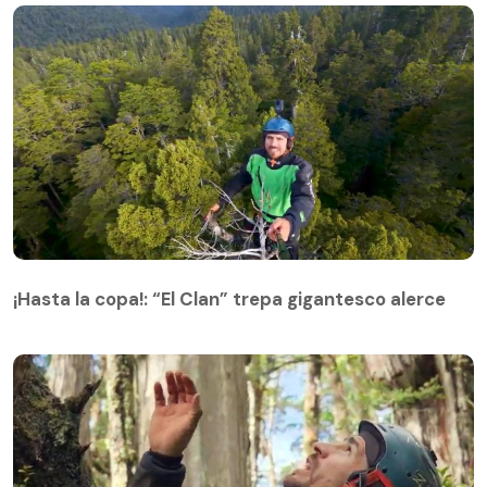
¡Hasta la copa!: “El Clan” trepa gigantesco alerce
¡Hasta la copa!: “El Clan” trepa gigantesco alerce