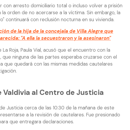
on arresto domiciliario total o incluso volver a prisión
 la orden de no acercarse a la víctima. Sin embargo, la
go" continuará con reclusión nocturna en su vivienda.
ión de la hija de la concejala de Villa Alegre que
recida: "A ella la secuestraron y la asesinaron"
 La Roja, Paula Vial, acusó que el encuentro con la
, que ninguna de las partes esperaba cruzarse con el
, ya que quedará con las mismas medidas cautelares
igación.
 Valdivia al Centro de Justicia
o de Justicia cerca de las 10:30 de la mañana de este
resentarse a la revisión de cautelares. Fue presionado
para que entregara declaraciones.