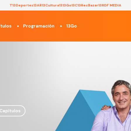
T13
Deportes13
AR13
Cultura13
13Go
13C
13Rec
Bazar13
RDF MEDIA
tulos
Programación
13Go
Capítulos