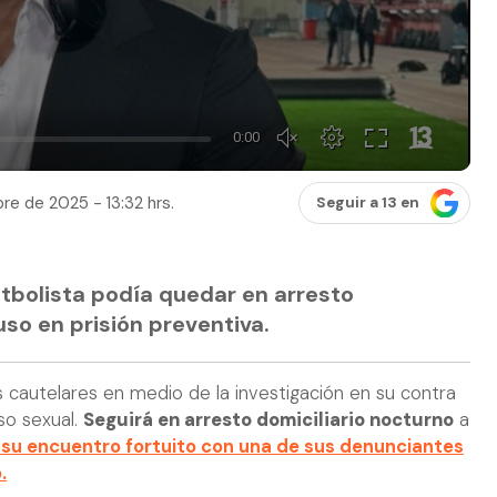
re de 2025 - 13:32 hrs.
Seguir a 13 en
utbolista podía quedar en arresto
luso en prisión preventiva.
 cautelares en medio de la investigación en su contra
so sexual.
Seguirá en arresto domiciliario nocturno
a
 su encuentro fortuito con una de sus denunciantes
.