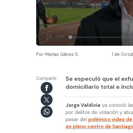
Por: Matías Gálvez S.
1 de Octub
Se especuló que el exf
Compartir
domiciliario total e inc
Jorge Valdivia
ya conoció las
por delitos de violación y abu
pesar del
polémico video de
en pleno centro de Santiago