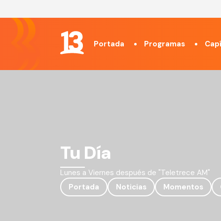
Portada
Programas
Capí
Tu Día
Lunes a Viernes después de "Teletrece AM"
Portada
Noticias
Momentos