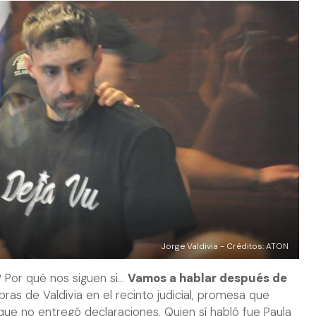
Jorge Valdivia - Créditos: ATON
 Por qué nos siguen si...
Vamos a hablar después de
abras de Valdivia en el recinto judicial, promesa que
ue no entregó declaraciones. Quien sí habló fue Paula