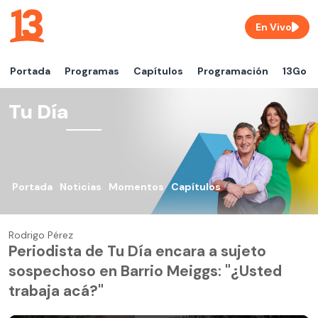
En Vivo
Portada
Programas
Capítulos
Programación
13Go
Tu Día
Portada
Noticias
Momentos
Capítulos
Rodrigo Pérez
Periodista de Tu Día encara a sujeto
sospechoso en Barrio Meiggs: "¿Usted
trabaja acá?"