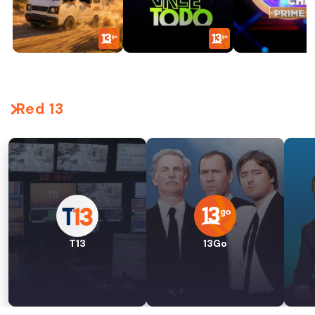
Red 13
T13
13Go