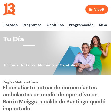
En Vivo
Portada
Programas
Capítulos
Programación
13Go
Tu Día
Portada
Noticias
Momentos
Capítulos
Región Metropolitana
El desafiante actuar de comerciantes
ambulantes en medio de operativo en
Barrio Meiggs: alcalde de Santiago quedó
impactado