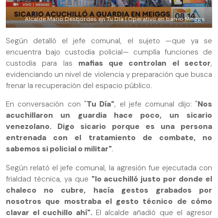
Alcalde Mario Desbordes en Tu Día | Operativo en barrio Meiggs
Según detalló el jefe comunal, el sujeto —que ya se
encuentra bajo custodia policial— cumplía funciones de
custodia para las
mafias que controlan el sector
,
evidenciando un nivel de violencia y preparación que busca
frenar la recuperación del espacio público.
En conversación con "
Tu Día"
, el jefe comunal dijo: "
Nos
acuchillaron un guardia hace poco, un sicario
venezolano. Digo sicario porque es una persona
entrenada con el tratamiento de combate, no
sabemos si policial o militar"
.
Según relató el jefe comunal, la agresión fue ejecutada con
frialdad técnica, ya que
"lo acuchilló justo por donde el
chaleco no cubre, hacía gestos grabados por
nosotros que mostraba el gesto técnico de cómo
clavar el cuchillo ahí".
El alcalde añadió que el agresor