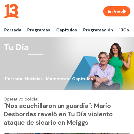
En Vivo
Portada
Programas
Capítulos
Programación
13Go
Tu Día
Portada
Noticias
Momentos
Capítulos
Operativo policial
"Nos acuchillaron un guardia": Mario
Desbordes reveló en Tu Día violento
ataque de sicario en Meiggs