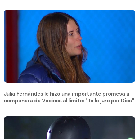
Julia Fernándes le hizo una importante promesa a
compañera de Vecinos al límite: "Te lo juro por Dios"
Julia Fernándes le hizo una importante promesa a
compañera de Vecinos al límite: "Te lo juro por Dios"