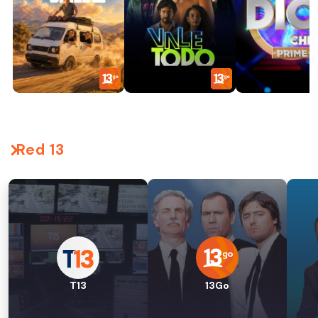
Red 13
T13
13Go