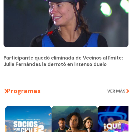
Participante quedó eliminada de Vecinos al límite:
Julia Fernándes la derrotó en intenso duelo
Participante quedó eliminada de Vecinos al límite:
Julia Fernándes la derrotó en intenso duelo
Programas
VER MÁS