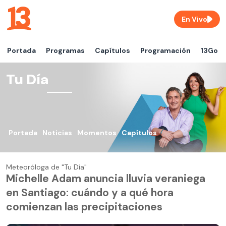
En Vivo
Portada
Programas
Capítulos
Programación
13Go
Tu Día
Portada
Noticias
Momentos
Capítulos
Meteoróloga de "Tu Día"
Michelle Adam anuncia lluvia veraniega
en Santiago: cuándo y a qué hora
comienzan las precipitaciones