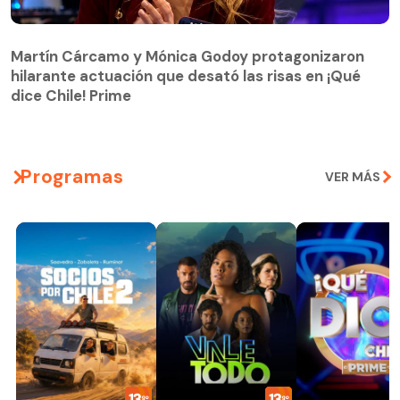
Martín Cárcamo y Mónica Godoy protagonizaron
hilarante actuación que desató las risas en ¡Qué
Martín Cárcamo y Mónica Godoy protagonizaron
dice Chile! Prime
hilarante actuación que desató las risas en ¡Qué
dice Chile! Prime
Programas
VER MÁS