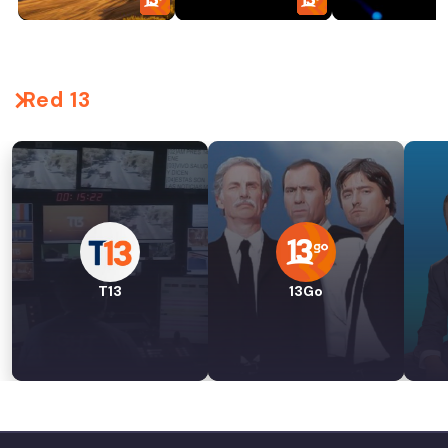
Red 13
T13
13Go