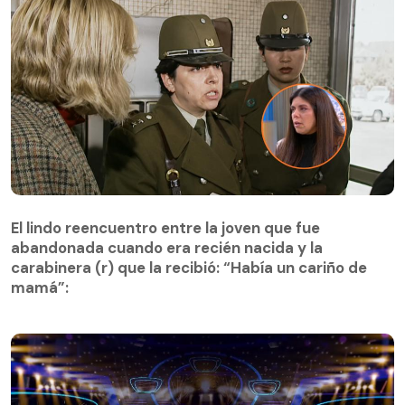
El lindo reencuentro entre la joven que fue
abandonada cuando era recién nacida y la
El lindo reencuentro entre la joven que fue
carabinera (r) que la recibió: “Había un cariño de
abandonada cuando era recién nacida y la
mamá”:
carabinera (r) que la recibió: “Había un cariño de
mamá”: