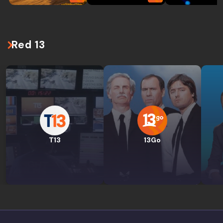
Red 13
T13
13Go