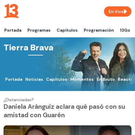
En Vivo
Portada
Programas
Capítulos
Programación
13Go
Tierra Brava
Portada
Noticias
Capítulos
Momentos
En Bruto
Reacts
¿Distanciadas?
Daniela Aránguiz aclara qué pasó con su
amistad con Guarén