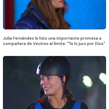
Julia Fernándes le hizo una importante promesa a
compañera de Vecinos al límite: "Te lo juro por Dios"
Julia Fernándes le hizo una importante promesa a
compañera de Vecinos al límite: "Te lo juro por Dios"