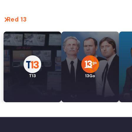
Red 13
T13
13Go