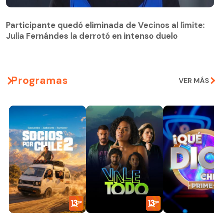
Participante quedó eliminada de Vecinos al límite:
Julia Fernándes la derrotó en intenso duelo
Participante quedó eliminada de Vecinos al límite:
Julia Fernándes la derrotó en intenso duelo
Programas
VER MÁS