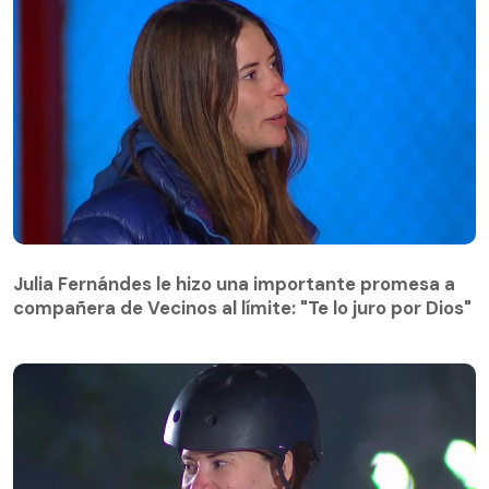
Julia Fernándes le hizo una importante promesa a
compañera de Vecinos al límite: "Te lo juro por Dios"
Julia Fernándes le hizo una importante promesa a
compañera de Vecinos al límite: "Te lo juro por Dios"