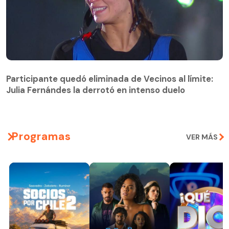
Participante quedó eliminada de Vecinos al límite:
Julia Fernándes la derrotó en intenso duelo
Participante quedó eliminada de Vecinos al límite:
Julia Fernándes la derrotó en intenso duelo
Programas
VER MÁS