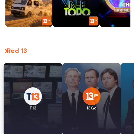
Red 13
T13
13Go