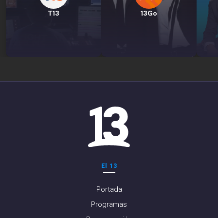
T13
13Go
El 13
Portada
Programas