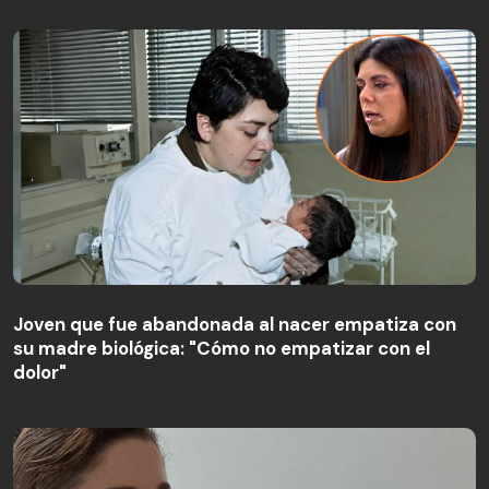
Joven que fue abandonada al nacer empatiza con
su madre biológica: "Cómo no empatizar con el
Joven que fue abandonada al nacer empatiza con
dolor"
su madre biológica: "Cómo no empatizar con el
dolor"