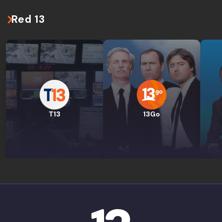
Red 13
T13
13Go