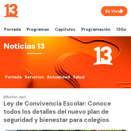
En Vivo
Portada
Programas
Capítulos
Programación
13Go
Noticias 13
Portada
Servicios
Actualidad
Salud
¡Mucho ojo!
Ley de Convivencia Escolar: Conoce
todos los detalles del nuevo plan de
seguridad y bienestar para colegios