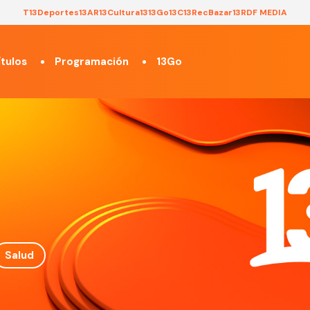
T13
Deportes13
AR13
Cultura13
13Go
13C
13Rec
Bazar13
RDF MEDIA
tulos
Programación
13Go
Salud