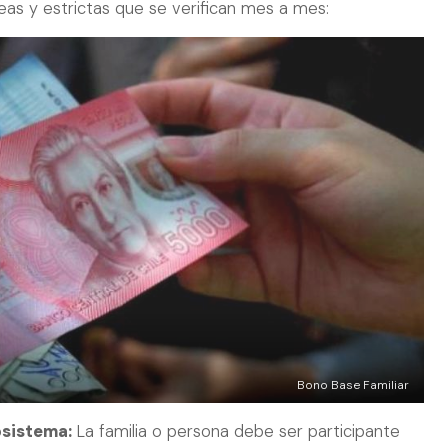
eas y estrictas que se verifican mes a mes:
Bono Base Familiar
bsistema:
La familia o persona debe ser participante