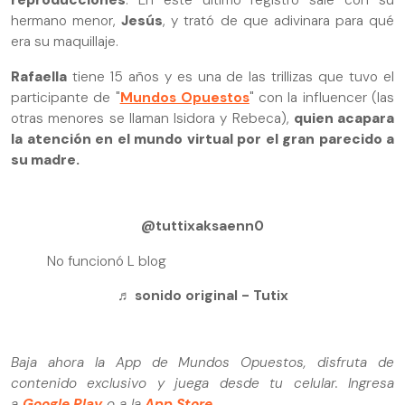
reproducciones
. En este último registro sale con su
hermano menor,
Jesús
, y trató de que adivinara para qué
era su maquillaje.
Rafaella
tiene 15 años y es una de las trillizas que tuvo el
participante de "
Mundos Opuestos
" con la influencer (las
otras menores se llaman Isidora y Rebeca),
quien acapara
la atención en el mundo virtual por el gran parecido a
su madre.
@tuttixaksaenn0
No funcionó L blog
♬ sonido original - Tutix
Baja ahora la App de Mundos Opuestos, disfruta de
contenido exclusivo y juega desde tu celular. Ingresa
a
Google Play
o a la
App Store
.