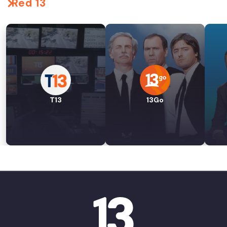
Red 13
T13
13Go