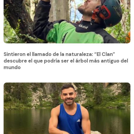
Sintieron el llamado de la naturaleza: “El Clan”
descubre el que podría ser el árbol más antiguo del
Sintieron el llamado de la naturaleza: “El Clan”
mundo
descubre el que podría ser el árbol más antiguo del
mundo