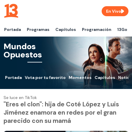
En Vivo
Portada
Programas
Capítulos
Programación
13Go
Mundos
Opuestos
Portada
Vota por tu favorito
Momentos
Capítulos
Notici
Se luce en TikTok
"Eres el clon": hija de Coté López y Luis
Jiménez enamora en redes por el gran
parecido con su mamá