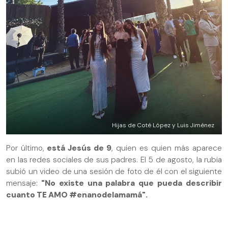
Hijas de Coté López y Luis Jiménez
Por último,
está Jesús de 9
, quien es quien más aparece
en las redes sociales de sus padres. El 5 de agosto, la rubia
subió un video de una sesión de foto de él con el siguiente
mensaje:
"No existe una palabra que pueda describir
cuanto TE AMO #enanodelamamá".