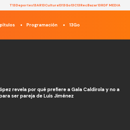
T13
Deportes13
AR13
Cultura13
13Go
13C
13Rec
Bazar13
RDF MEDIA
pítulos
Programación
13Go
ópez revela por qué prefiere a Gala Caldirola y no a
 para ser pareja de Luis Jiménez