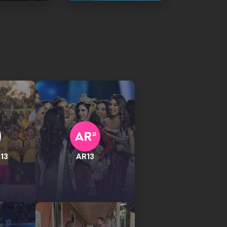
13
AR13