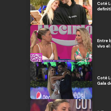
Coté L
defini
Entre 
vivo e
Coté L
Gala d