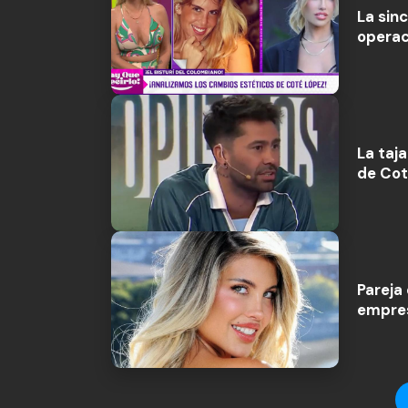
La sinc
operac
La taj
de Cot
Pareja
empres