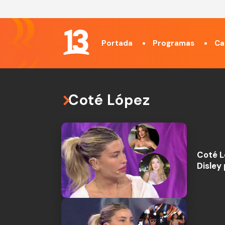
Portada
Programas
Ca
Coté López
Coté L
Disley