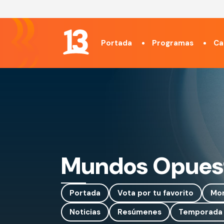
Portada
Programas
Ca
Mundos Opues
Portada
Vota por tu favorito
Mo
Noticias
Resúmenes
Temporada 