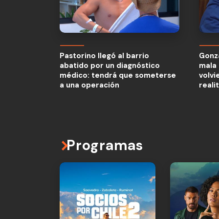
Pastorino llegó al barrio
Gonza
abatido por un diagnóstico
mala 
Pastorino llegó al barrio
Gonza
médico: tendrá que someterse
volvi
abatido por un diagnóstico
mala 
a una operación
reali
médico: tendrá que someterse
volvi
a una operación
reali
Programas