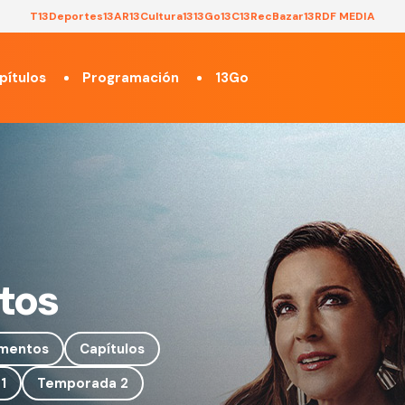
T13
Deportes13
AR13
Cultura13
13Go
13C
13Rec
Bazar13
RDF MEDIA
pítulos
Programación
13Go
tos
mentos
Capítulos
1
Temporada 2