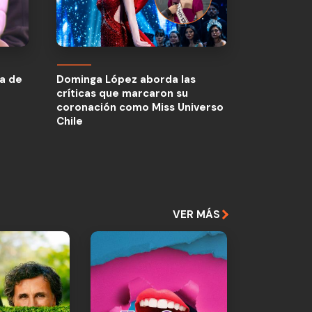
da de
Dominga López aborda las
críticas que marcaron su
da de
Dominga López aborda las
coronación como Miss Universo
críticas que marcaron su
Chile
coronación como Miss Universo
Chile
VER MÁS