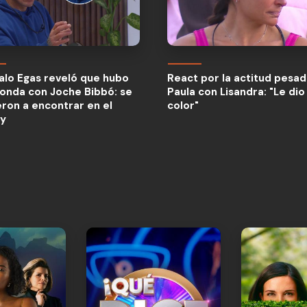
lo Egas reveló que hubo
React por la actitud pesa
onda con Joche Bibbó: se
Paula con Lisandra: "Le dio
lo Egas reveló que hubo
React por la actitud pesa
eron a encontrar en el
color"
onda con Joche Bibbó: se
Paula con Lisandra: "Le dio
ty
eron a encontrar en el
color"
ty