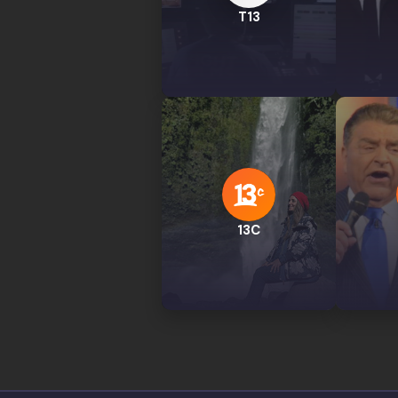
T13
13C