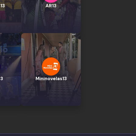
13
AR13
13
Mininovelas13