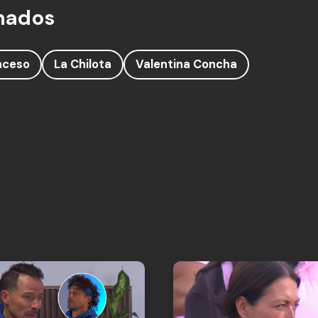
nados
nceso
La Chilota
Valentina Concha