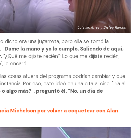
Luis Jiménez y Disley Ramos
o dicho era una jugarreta, pero ella se tomó la
.
"Dame la mano y yo lo cumplo. Saliendo de aquí,
.
"¿Qué me dijiste recién? Lo que me dijiste recién,
", lo encaró.
e las cosas afuera del programa podrían cambiar y que
tancia. Por eso, este ideó en una cita al cine. "Iría al
e o algo más?", preguntó él. "No, un día de
acia Michelson por volver a coquetear con Alan