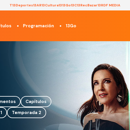
T13
Deportes13
AR13
Cultura13
13Go
13C
13Rec
Bazar13
RDF MEDIA
tulos
Programación
13Go
mentos
Capítulos
1
Temporada 2