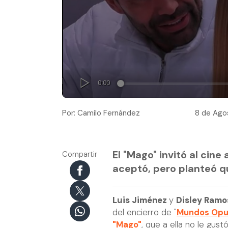
Por: Camilo Fernández
8 de Agos
El "Mago" invitó al cine 
Compartir
aceptó, pero planteó q
Luis Jiménez
y
Disley Ramo
del encierro de "
Mundos Opu
"Mago"
, que a ella no le gust