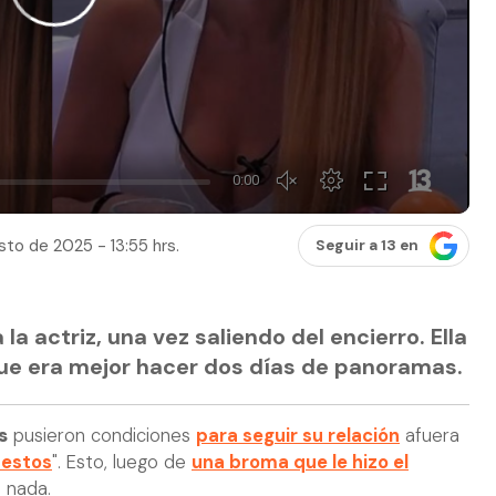
to de 2025 - 13:55 hrs.
Seguir a 13 en
a la actriz, una vez saliendo del encierro. Ella
ue era mejor hacer dos días de panoramas.
s
pusieron condiciones
para seguir su relación
afuera
estos
". Esto, luego de
una broma que le hizo el
ó nada.