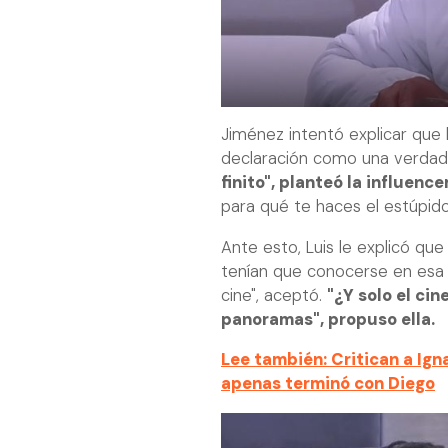
Jiménez intentó explicar que l
declaración como una verdad
finito", planteó la influencer
para qué te haces el estúpido
Ante esto, Luis le explicó qu
tenían que conocerse en esa ins
cine", aceptó.
"¿Y solo el cin
panoramas", propuso ella.
Lee también: Critican a Ign
apenas terminó con Diego