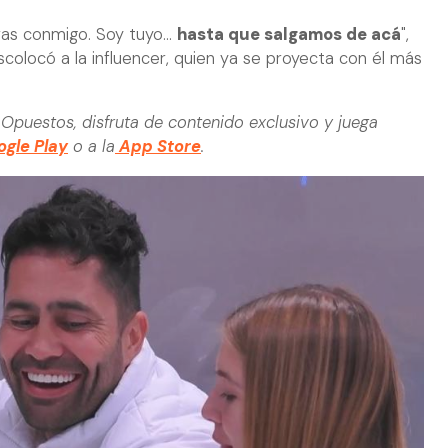
as conmigo. Soy tuyo...
hasta que salgamos de acá
",
descolocó a la influencer, quien ya se proyecta con él más
Opuestos, disfruta de contenido exclusivo y juega
gle Play
o a la
App Store
.