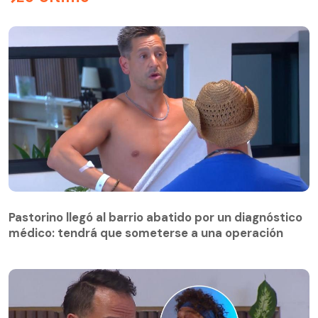
Pastorino llegó al barrio abatido por un diagnóstico
médico: tendrá que someterse a una operación
Pastorino llegó al barrio abatido por un diagnóstico
médico: tendrá que someterse a una operación