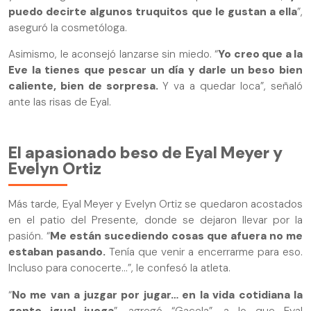
puedo decirte algunos truquitos que le gustan a ella
”,
aseguró la cosmetóloga.
Asimismo, le aconsejó lanzarse sin miedo. “
Yo creo que a la
Eve la tienes que pescar un día y darle un beso bien
caliente, bien de sorpresa.
Y va a quedar loca”, señaló
ante las risas de Eyal.
El apasionado beso de Eyal Meyer y
Evelyn Ortiz
Más tarde, Eyal Meyer y Evelyn Ortiz se quedaron acostados
en el patio del Presente, donde se dejaron llevar por la
pasión. “
Me están sucediendo cosas que afuera no me
estaban pasando.
Tenía que venir a encerrarme para eso.
Incluso para conocerte…”, le confesó la atleta.
“
No me van a juzgar por jugar… en la vida cotidiana la
gente igual juega
”, agregó “Gacela”, a lo que Eyal