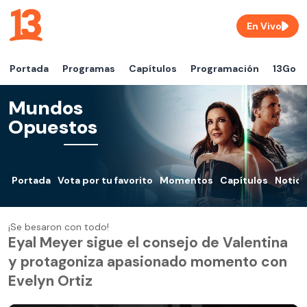
En Vivo
Portada
Programas
Capítulos
Programación
13Go
Mundos
Opuestos
Portada
Vota por tu favorito
Momentos
Capítulos
Notici
¡Se besaron con todo!
Eyal Meyer sigue el consejo de Valentina
y protagoniza apasionado momento con
Evelyn Ortiz