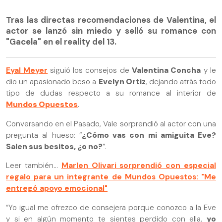
Tras las directas recomendaciones de Valentina, el
actor se lanzó sin miedo y selló su romance con
"Gacela" en el reality del 13.
Eyal Meyer
siguió los consejos de
Valentina Concha
y le
dio un apasionado beso a
Evelyn Ortiz
, dejando atrás todo
tipo de dudas respecto a su romance al interior de
Mundos Opuestos
.
Conversando en el Pasado, Vale sorprendió al actor con una
pregunta al hueso: “
¿Cómo vas con mi amiguita Eve?
Salen sus besitos, ¿o no?
”.
Leer también...
Marlen Olivari sorprendió con especial
regalo para un integrante de Mundos Opuestos: "Me
entregó apoyo emocional"
“Yo igual me ofrezco de consejera porque conozco a la Eve
y si en algún momento te sientes perdido con ella,
yo