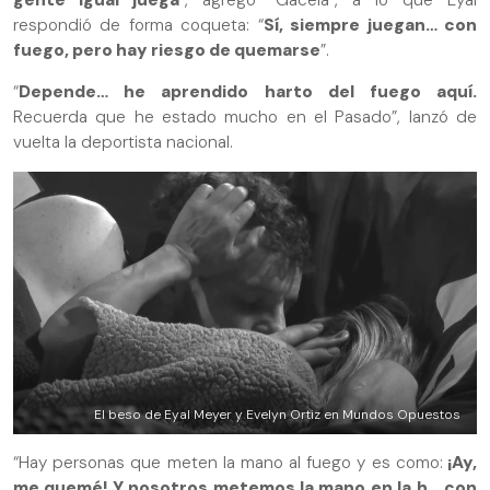
respondió de forma coqueta: “
Sí, siempre juegan… con
fuego, pero hay riesgo de quemarse
”.
“
Depende… he aprendido harto del fuego aquí.
Recuerda que he estado mucho en el Pasado”, lanzó de
vuelta la deportista nacional.
El beso de Eyal Meyer y Evelyn Ortiz en Mundos Opuestos
“Hay personas que meten la mano al fuego y es como:
¡Ay,
me quemé! Y nosotros metemos la mano en la h… con