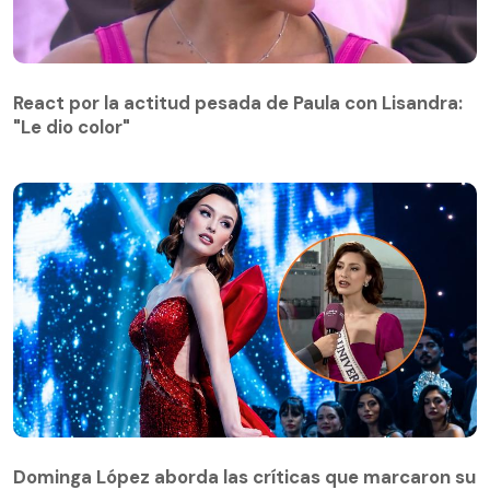
React por la actitud pesada de Paula con Lisandra:
"Le dio color"
React por la actitud pesada de Paula con Lisandra:
"Le dio color"
Dominga López aborda las críticas que marcaron su
coronación como Miss Universo Chile
Dominga López aborda las críticas que marcaron su