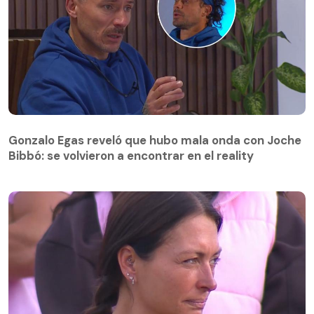
Gonzalo Egas reveló que hubo mala onda con Joche
Bibbó: se volvieron a encontrar en el reality
Gonzalo Egas reveló que hubo mala onda con Joche
Bibbó: se volvieron a encontrar en el reality