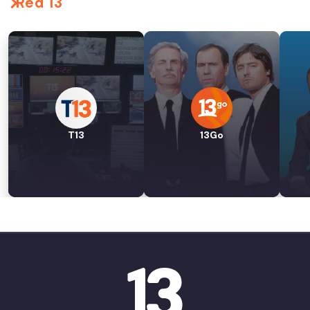
Red 13
T13
13Go