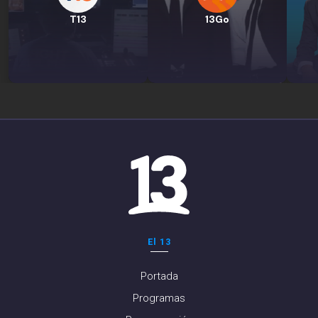
T13
13Go
El 13
Portada
Programas