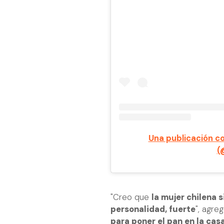
Una publicación c
(
"Creo que
la mujer chilena 
personalidad, fuerte
", agre
para poner el pan en la cas