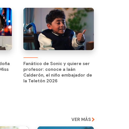
Fanático de Sonic y quiere ser
profesor: conoce a Iaán
doña
Fanático de Sonic y quiere ser
Calderón, el niño embajador de
Miss
profesor: conoce a Iaán
la Teletón 2026
Calderón, el niño embajador de
la Teletón 2026
VER MÁS