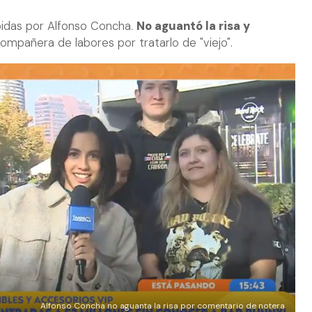
ibidas por Alfonso Concha.
No aguantó la risa y
ompañera de labores por tratarlo de "viejo".
Alfonso Concha no aguanta la risa por comentario de notera