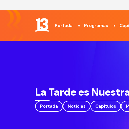
Portada
Programas
Capí
La Tarde es Nuestr
Portada
Noticias
Capítulos
M