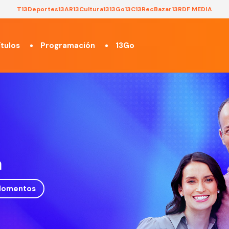
T13
Deportes13
AR13
Cultura13
13Go
13C
13Rec
Bazar13
RDF MEDIA
tulos
Programación
13Go
a
omentos