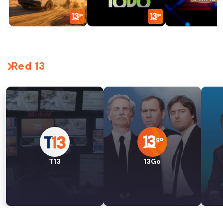
Red 13
T13
13Go