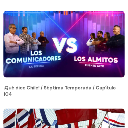
¡Qué dice Chile! / Séptima Temporada / Capítulo
104
¡Qué dice Chile! / Séptima Temporada / Capítulo
104