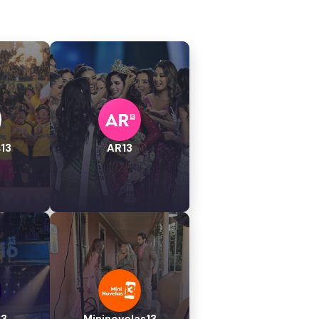
13
AR13