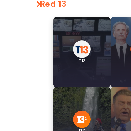
Red 13
T13