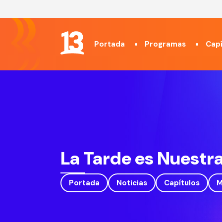
Portada
Programas
Capí
La Tarde es Nuestr
Portada
Noticias
Capítulos
M