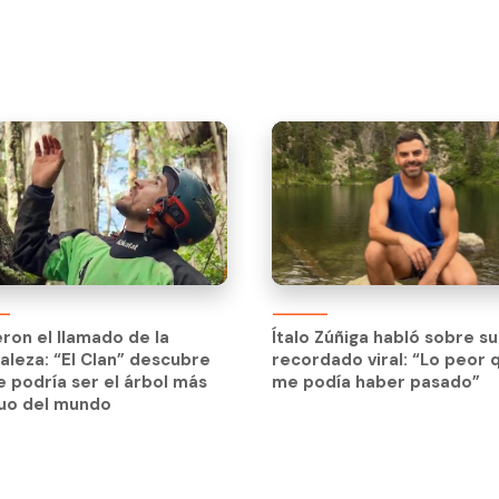
eron el llamado de la
aleza: “El Clan” descubre
eron el llamado de la
Ítalo Zúñiga habló sobre su
e podría ser el árbol más
aleza: “El Clan” descubre
recordado viral: “Lo peor 
guo del mundo
e podría ser el árbol más
me podía haber pasado”
guo del mundo