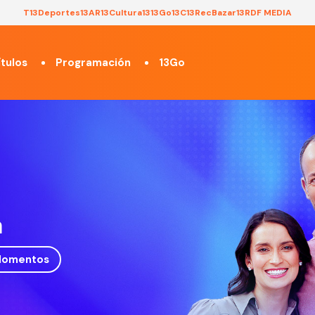
T13
Deportes13
AR13
Cultura13
13Go
13C
13Rec
Bazar13
RDF MEDIA
tulos
Programación
13Go
a
omentos