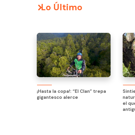
Lo Último
¡Hasta la copa!: “El Clan” trepa
Sinti
gigantesco alerce
natur
¡Hasta la copa!: “El Clan” trepa
Sinti
el qu
gigantesco alerce
natur
anti
el qu
anti