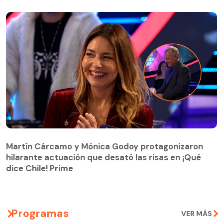
Martín Cárcamo y Mónica Godoy protagonizaron
hilarante actuación que desató las risas en ¡Qué
Martín Cárcamo y Mónica Godoy protagonizaron
dice Chile! Prime
hilarante actuación que desató las risas en ¡Qué
dice Chile! Prime
Programas
VER MÁS