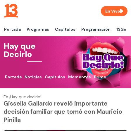
En Vivo
Portada
Programas
Capítulos
Programación
13Go
Hay que
Decirlo
Portada
Noticias
Capítulos
Momentos
Prime
En ¡Hay que decirlo!
Gissella Gallardo reveló importante
decisión familiar que tomó con Mauricio
Pinilla