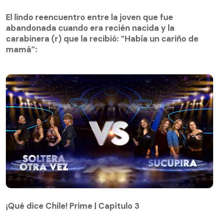
El lindo reencuentro entre la joven que fue
abandonada cuando era recién nacida y la
El lindo reencuentro entre la joven que fue
carabinera (r) que la recibió: “Había un cariño de
abandonada cuando era recién nacida y la
mamá”:
carabinera (r) que la recibió: “Había un cariño de
mamá”:
¡Qué dice Chile! Prime | Capítulo 3
¡Qué dice Chile! Prime | Capítulo 3