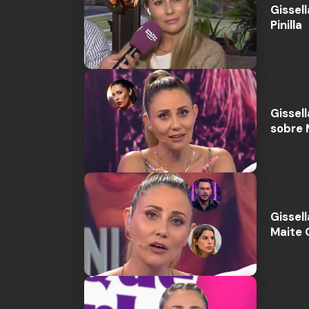
Gissel
Pinilla
Gissel
sobre M
Gissell
Maite 