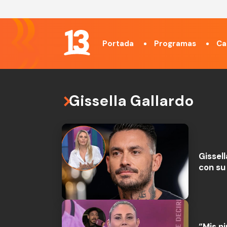
Portada
Programas
Ca
Gissella Gallardo
Gissell
con su
“Mis ni