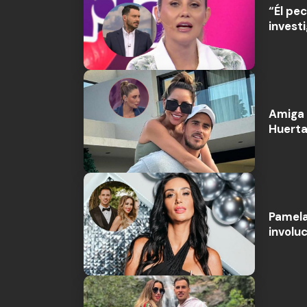
“Él pe
investi
Amiga 
Huerta
Pamela
involu