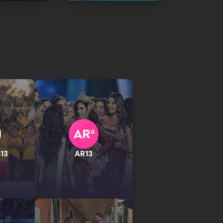
13
AR13