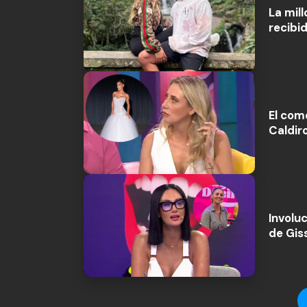
La mil
recibi
El com
Caldir
Involu
de Gis