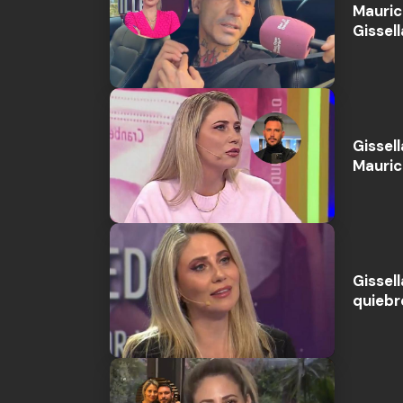
Mauric
Gissell
Gissel
Maurici
Gissell
quiebre