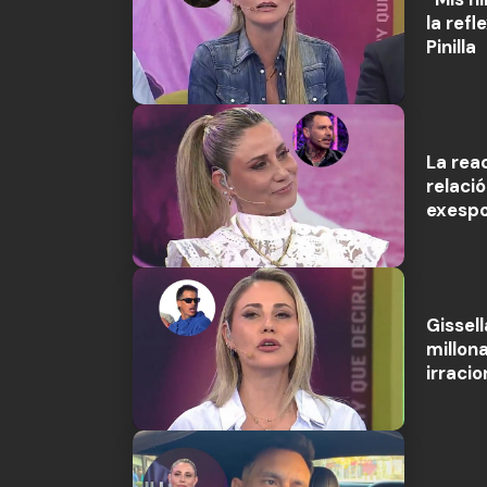
la refl
Pinilla
La rea
relaci
exesp
Gissel
millona
irracio