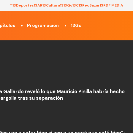
T13
Deportes13
AR13
Cultura13
13Go
13C
13Rec
Bazar13
RDF MEDIA
pítulos
Programación
13Go
a Gallardo reveló lo que Mauricio Pinilla habría hecho
 argolla tras su separación
ños van a estar bien si ven a un papá que está bien”: