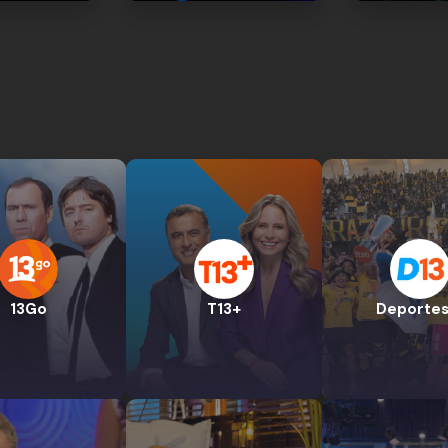
13Go
T13+
Deportes