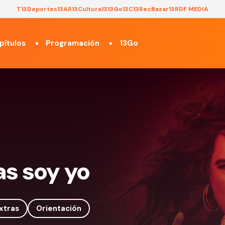
T13
Deportes13
AR13
Cultura13
13Go
13C
13Rec
Bazar13
RDF MEDIA
pítulos
Programación
13Go
las soy yo
xtras
Orientación