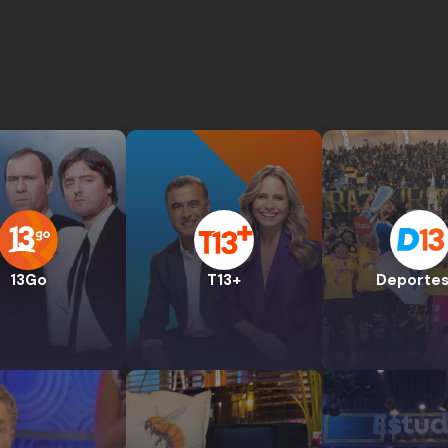
13Go
T13+
Deportes