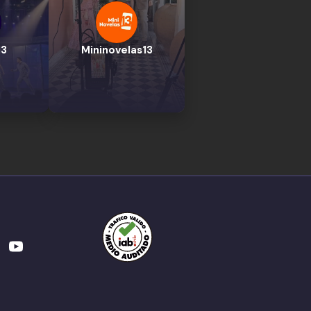
13
Mininovelas13