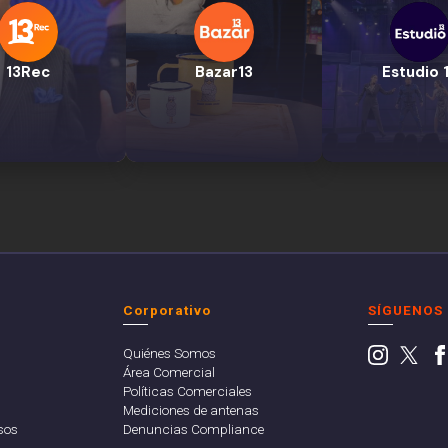
13Rec
Bazar13
Estudio 
Corporativo
SÍGUENOS
Quiénes Somos
Área Comercial
Políticas Comerciales
Mediciones de antenas
sos
Denuncias Compliance