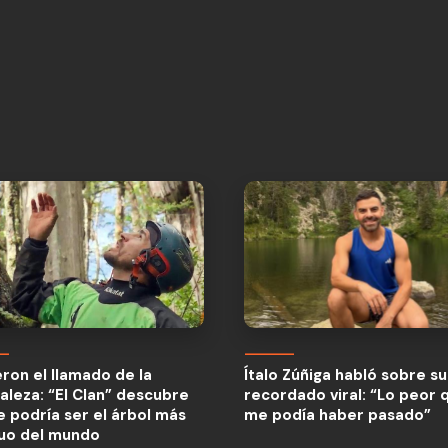
eron el llamado de la
aleza: “El Clan” descubre
eron el llamado de la
Ítalo Zúñiga habló sobre su
e podría ser el árbol más
aleza: “El Clan” descubre
recordado viral: “Lo peor 
guo del mundo
e podría ser el árbol más
me podía haber pasado”
guo del mundo