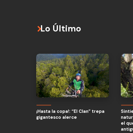
Lo Último
¡Hasta la copa!: “El Clan” trepa
Sinti
gigantesco alerce
natur
¡Hasta la copa!: “El Clan” trepa
Sinti
el qu
gigantesco alerce
natur
anti
el qu
anti