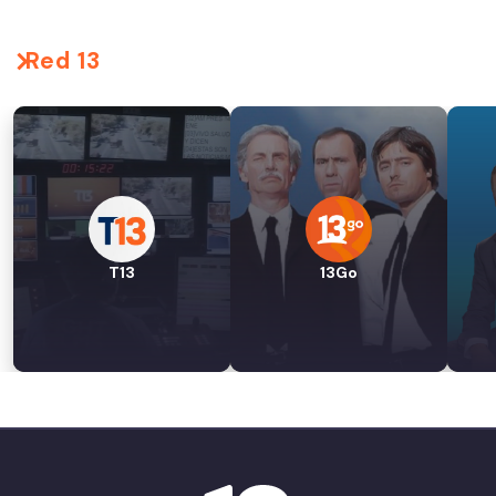
Red 13
T13
13Go