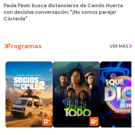
con decisiva conversación: "¡No somos pareja!
Paula Pavic busca distanciarse de Camilo Huerta
Córtenla"
con decisiva conversación: "¡No somos pareja!
Córtenla"
Programas
VER MÁS