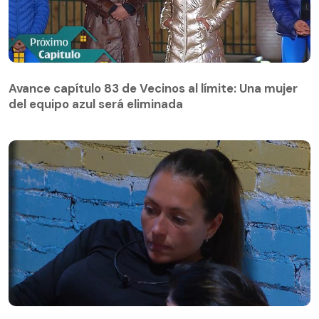
Avance capítulo 83 de Vecinos al límite: Una mujer
del equipo azul será eliminada
Avance capítulo 83 de Vecinos al límite: Una mujer
del equipo azul será eliminada
Paula Pavic busca distanciarse de Camilo Huerta