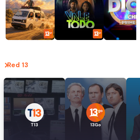
Red 13
T13
13Go