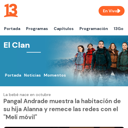
En Vivo
Portada
Programas
Capítulos
Programación
13Go
El Clan
Portada
Noticias
Momentos
La bebé nace en octubre
Pangal Andrade muestra la habitación de
su hija Alanna y remece las redes con el
"Meli móvil"