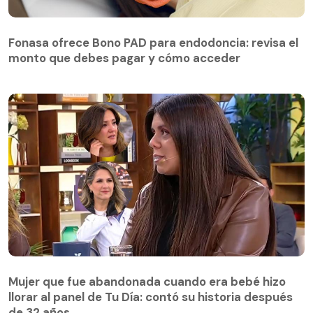
Fonasa ofrece Bono PAD para endodoncia: revisa el
monto que debes pagar y cómo acceder
Mujer que fue abandonada cuando era bebé hizo
llorar al panel de Tu Día: contó su historia después
Mujer que fue abandonada cuando era bebé hizo
de 32 años
llorar al panel de Tu Día: contó su historia después
de 32 años